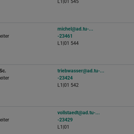
L1|01 545
michel@ad.tu-...
eiter
-23461
L1|01 544
Sc.
triebwasser@ad.tu-...
eiter
-23424
L1|01 542
vollstaedt@ad.tu-...
eiter
-23429
L1|01