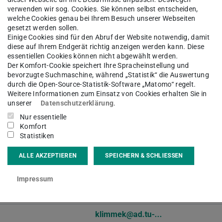
L1|01 534
verwenden wir sog. Cookies. Sie können selbst entscheiden,
welche Cookies genau bei Ihrem Besuch unserer Webseiten
gesetzt werden sollen.
Einige Cookies sind für den Abruf der Website notwendig, damit
diese auf Ihrem Endgerät richtig anzeigen werden kann. Diese
tarbeiter
essentiellen Cookies können nicht abgewählt werden.
Der Komfort-Cookie speichert Ihre Spracheinstellung und
bevorzugte Suchmaschine, während „Statistik“ die Auswertung
eickhoff@ad.tu-...
durch die Open-Source-Statistik-Software „Matomo“ regelt.
eiter
-23469
Weitere Informationen zum Einsatz von Cookies erhalten Sie in
L1|01 544
unserer
Datenschutzerklärung
.
Nur essentielle
Komfort
Statistiken
jaeckel@ad.tu-...
eiter
-23429
ALLE AKZEPTIEREN
SPEICHERN & SCHLIESSEN
L1|01 543
Impressum
klimmek@ad.tu-...