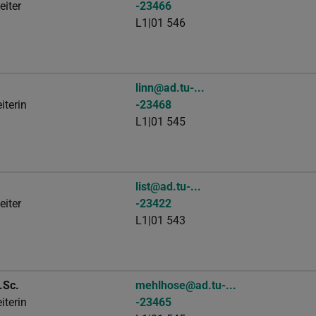
eiter
-23466
L1|01 546
linn@ad.tu-...
iterin
-23468
L1|01 545
list@ad.tu-...
eiter
-23422
L1|01 543
.Sc.
mehlhose@ad.tu-...
iterin
-23465