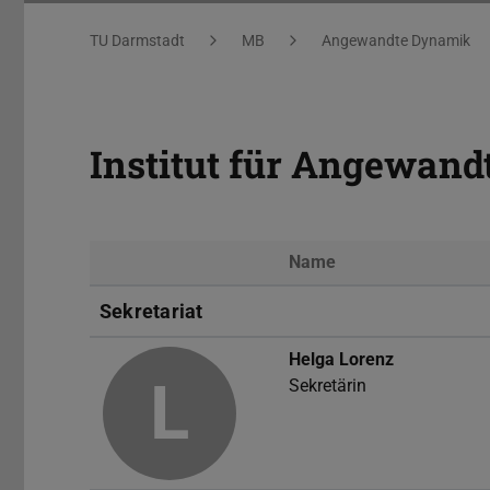
Sie befinden sich hier:
TU Darmstadt
MB
Angewandte Dynamik
Institut für Angewan
Name
Foto
Sekretariat
Helga Lorenz
L
Sekretärin