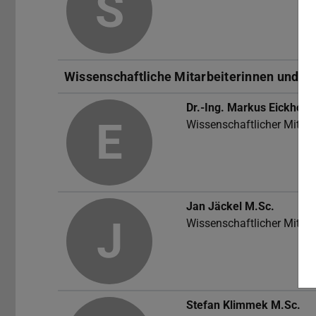
S
Wissenschaftliche Mitarbeiterinnen und Mi
Dr.-Ing.
Markus Eickhoff
E
Wissenschaftlicher Mitarb
Jan Jäckel
M.Sc.
J
Wissenschaftlicher Mitarb
Stefan Klimmek
M.Sc.