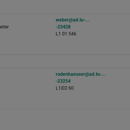
weber@ad.tu-...
eiter
-23428
L1 01 546
rodenhaeuser@ad.tu-...
-23254
L1|02 60