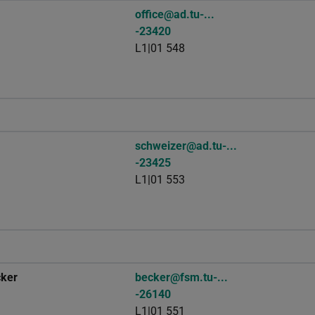
office@ad.tu-...
-23420
L1|01 548
schweizer@ad.tu-...
-23425
L1|01 553
cker
becker@fsm.tu-...
-26140
L1|01 551