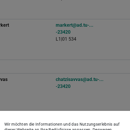
kert
markert@ad.tu-...
-23420
L1|01 534
vvas
chatzisavvas@ad.tu-...
-23420
benjamin.siegl@gast.tu-...
Wir möchten die Informationen und das Nutzungserlebnis auf
-23420
dieser Webseite an Ihre Bedürfnisse anpassen. Deswegen